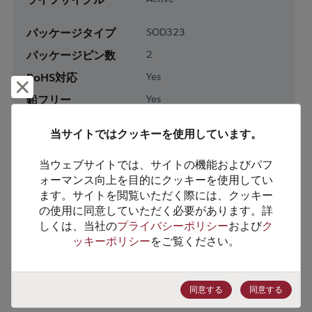
パッケージタイプ
SOD323
パッケージピン数
2
RoHS対応
Yes
却下して閉じる
鉛フリー
Yes
梱包形態
Tape & Reel
当サイトではクッキーを使用しています。
梱包数
3000
当ウェブサイトでは、サイトの機能およびパフ
製品カテゴリー
Discretes
ォーマンス向上を目的にクッキーを使用してい
ます。サイトを閲覧いただく際には、クッキー
製品サブカテゴリー
Diodes
の使用に同意していただく必要があります。詳
製品グループ
Zener Diodes/ Volt Ref
しくは、当社の
プライバシーポリシー
および
ク
ッキーポリシー
をご覧ください。
HTSコード
8541.10.0050
ECCN番号
EAR99
同意する
同意する