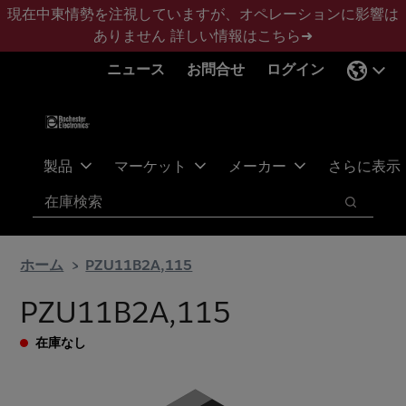
メ
フ
現在中東情勢を注視していますが、オペレーションに影響は
イ
ッ
ありません
詳しい情報はこちら➜
ン
タ
ニュース
お問合せ
ログイン
コ
ー
ン
に
テ
ス
ン
キ
ツ
ッ
製品
マーケット
メーカー
さらに表示
へ
プ
検索
ス
検索
キ
ッ
ホーム
PZU11B2A,115
プ
PZU11B2A,115
在庫なし