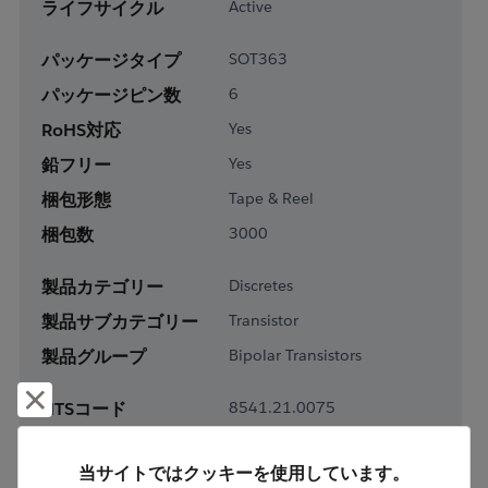
ライフサイクル
Active
パッケージタイプ
SOT363
パッケージピン数
6
RoHS対応
Yes
鉛フリー
Yes
梱包形態
Tape & Reel
梱包数
3000
製品カテゴリー
Discretes
製品サブカテゴリー
Transistor
製品グループ
Bipolar Transistors
却下して閉じる
HTSコード
8541.21.0075
ECCN番号
EAR99
当サイトではクッキーを使用しています。