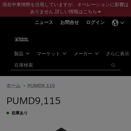
メ
フ
現在中東情勢を注視していますが、オペレーションに影響は
イ
ッ
ありません
詳しい情報はこちら➜
ン
タ
ニュース
お問合せ
ログイン
コ
ー
ン
に
テ
ス
ン
キ
ツ
ッ
製品
マーケット
メーカー
さらに表示
へ
プ
検索
ス
検索
キ
ッ
ホーム
PUMD9,115
プ
PUMD9,115
在庫あり