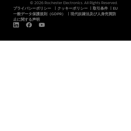
© 2026 Rochester Electronics. All Rights Reserved.
プライバシーポリシー
|
クッキーポリシー
|
取引条件
|
EU
一般データ保護規則（GDPR）
|
現代奴隷法及び人身売買防
止に関する声明