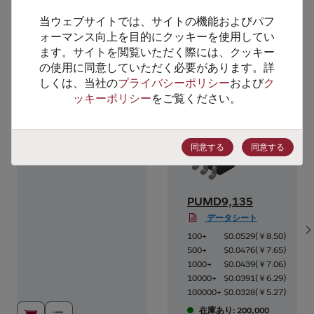
当ウェブサイトでは、サイトの機能およびパフ
ォーマンス向上を目的にクッキーを使用してい
代替製品のご提案
ます。サイトを閲覧いただく際には、クッキー
の使用に同意していただく必要があります。詳
しくは、当社の
プライバシーポリシー
および
ク
ッキーポリシー
をご覧ください。
同意する
同意する
1G
PUMD9,135
データシート
S
7
)
100+
$0.0529
(
￥8.50
)
5
)
500+
$0.0476
(
￥7.65
)
2
)
1000+
$0.0439
(
￥7.06
)
7
)
10000+
$0.0391
(
￥6.29
)
3
)
100000+
$0.0328
(
￥5.27
)
在庫あり: 200,000