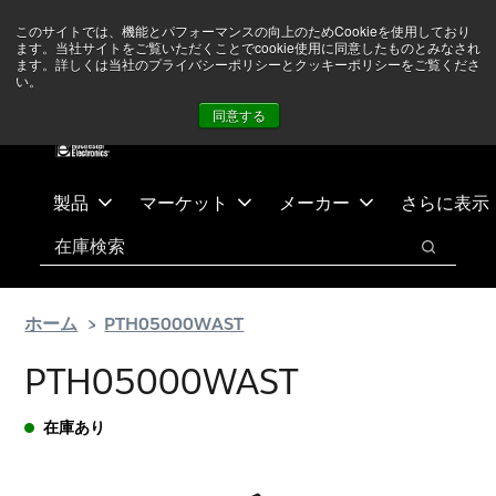
メ
フ
現在中東情勢を注視していますが、オペレーションに影響は
このサイトでは、機能とパフォーマンスの向上のためCookieを使用しており
イ
ッ
ありません
詳しい情報はこちら➜
ます。当社サイトをご覧いただくことでcookie使用に同意したものとみなされ
ン
タ
ます。詳しくは当社のプライバシーポリシーとクッキーポリシーをご覧くださ
い。
ニュース
お問合せ
ログイン
コ
ー
同意する
ン
に
テ
ス
ン
キ
ツ
ッ
製品
マーケット
メーカー
さらに表示
へ
プ
検索
ス
検索
キ
ッ
ホーム
PTH05000WAST
プ
PTH05000WAST
在庫あり