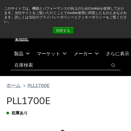
メ
フ
現在中東情勢を注視していますが、オペレーションに影響は
このサイトでは、機能とパフォーマンスの向上のためCookieを使用しており
イ
ッ
ありません
詳しい情報はこちら➜
ます。当社サイトをご覧いただくことでcookie使用に同意したものとみなされ
ン
タ
ます。詳しくは当社のプライバシーポリシーとクッキーポリシーをご覧くださ
い。
ニュース
お問合せ
ログイン
コ
ー
同意する
ン
に
テ
ス
ン
キ
ツ
ッ
製品
マーケット
メーカー
さらに表示
へ
プ
検索
ス
検索
キ
ッ
ホーム
PLL1700E
プ
PLL1700E
在庫あり