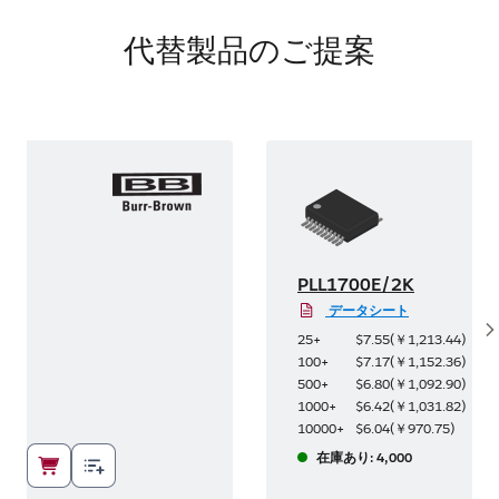
代替製品のご提案
PLL1700E/2K
データシート
S
.44
)
25+
$7.55
(
￥1,213.44
)
.36
)
100+
$7.17
(
￥1,152.36
)
.90
)
500+
$6.80
(
￥1,092.90
)
.82
)
1000+
$6.42
(
￥1,031.82
)
5
)
10000+
$6.04
(
￥970.75
)
在庫あり: 4,000