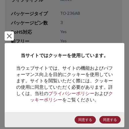
パッケージタイプ
TO-236AB
パッケージピン数
3
RoHS対応
Yes
却下して閉じる
鉛フリー
Yes
梱包形態
Tape & Reel
当サイトではクッキーを使用しています。
梱包数
3000
当ウェブサイトでは、サイトの機能およびパフ
製品カテゴリー
Discretes
ォーマンス向上を目的にクッキーを使用してい
ます。サイトを閲覧いただく際には、クッキー
製品サブカテゴリー
Transistor
の使用に同意していただく必要があります。詳
製品グループ
Bipolar Transistors
しくは、当社の
プライバシーポリシー
および
ク
ッキーポリシー
をご覧ください。
HTSコード
8541.21.0075
ECCN番号
EAR99
同意する
同意する