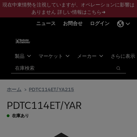
メ
フ
現在中東情勢を注視していますが、オペレーションに影響は
イ
ッ
ありません
詳しい情報はこちら➜
ン
タ
ニュース
お問合せ
ログイン
コ
ー
ン
に
テ
ス
ン
キ
ツ
ッ
製品
マーケット
メーカー
さらに表示
へ
プ
検索
ス
検索
キ
ッ
ホーム
PDTC114ET/YA215
プ
PDTC114ET/YAR
在庫あり