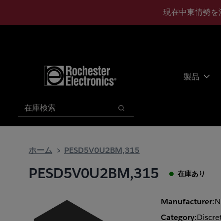
メ
フ
現在中東情勢を
イ
ッ
ン
タ
コ
ー
ン
に
テ
ス
ン
キ
製品
ツ
ッ
へ
プ
検索
ス
検索
キ
ッ
プ
ホーム
PESD5V0U2BM,315
PESD5V0U2BM,315
在庫あり
Manufacturer:
N
Category:
Discre