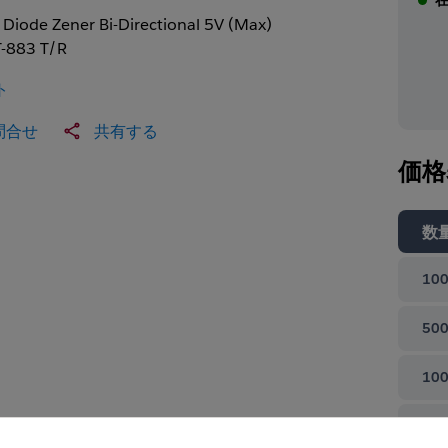
 Diode Zener Bi-Directional 5V (Max)
-883 T/R
ト
問合せ
共有する
価格
数
100
500
100
て閉じる
100