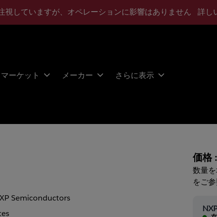
注視していますが、オペレーションに影響はありません
詳し
マーケット
メーカー
さらに表示
価格 
数量を
をご参
XP Semiconductors
NXP
tes
在