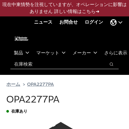
メ
フ
現在中東情勢を注視していますが、オペレーションに影響は
イ
ッ
ありません
詳しい情報はこちら➜
ン
タ
ニュース
お問合せ
ログイン
コ
ー
ン
に
テ
ス
ン
キ
ツ
ッ
製品
マーケット
メーカー
さらに表示
へ
プ
検索
ス
検索
キ
ッ
ホーム
OPA2277PA
プ
OPA2277PA
在庫あり