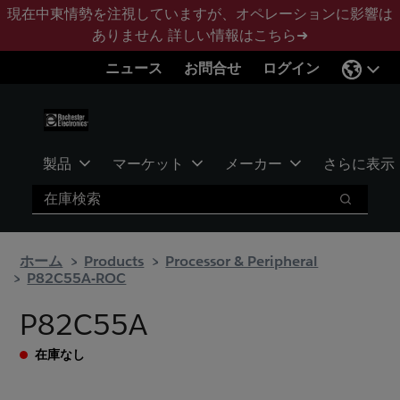
メ
フ
現在中東情勢を注視していますが、オペレーションに影響は
イ
ッ
ありません
詳しい情報はこちら➜
ン
タ
ニュース
お問合せ
ログイン
コ
ー
ン
に
テ
ス
ン
キ
ツ
ッ
製品
マーケット
メーカー
さらに表示
へ
プ
検索
ス
検索
キ
ッ
ホーム
Products
Processor & Peripheral
プ
P82C55A-ROC
P82C55A
在庫なし