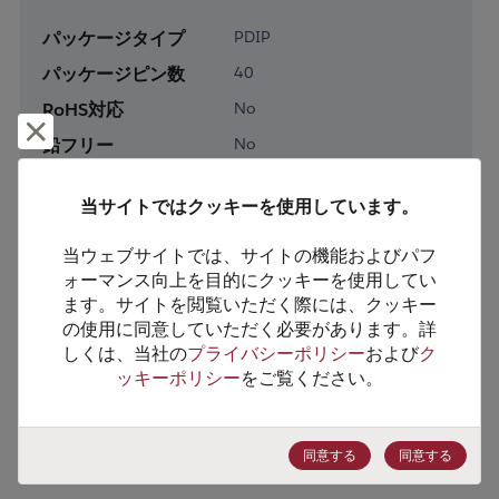
パッケージタイプ
PDIP
パッケージピン数
40
RoHS対応
No
却下して閉じる
鉛フリー
No
梱包形態
Tube
当サイトではクッキーを使用しています。
梱包数
9
当ウェブサイトでは、サイトの機能およびパフ
製品カテゴリー
Processor & Peripheral
ォーマンス向上を目的にクッキーを使用してい
ます。サイトを閲覧いただく際には、クッキー
製品サブカテゴリー
Peripheral
の使用に同意していただく必要があります。詳
製品グループ
PCI/PCIe/PC-card Devices
しくは、当社の
プライバシーポリシー
および
ク
ッキーポリシー
をご覧ください。
HTSコード
8542.39.0070
ECCN番号
EAR99
同意する
同意する