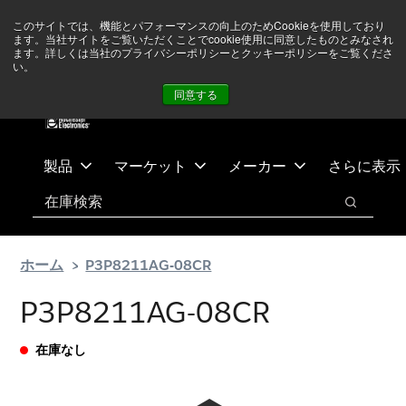
メ
フ
現在中東情勢を注視していますが、オペレーションに影響は
このサイトでは、機能とパフォーマンスの向上のためCookieを使用しており
イ
ッ
ありません
詳しい情報はこちら➜
ます。当社サイトをご覧いただくことでcookie使用に同意したものとみなされ
ン
タ
ます。詳しくは当社のプライバシーポリシーとクッキーポリシーをご覧くださ
い。
ニュース
お問合せ
ログイン
コ
ー
同意する
ン
に
テ
ス
ン
キ
ツ
ッ
製品
マーケット
メーカー
さらに表示
へ
プ
検索
ス
検索
キ
ッ
ホーム
P3P8211AG-08CR
プ
P3P8211AG-08CR
在庫なし