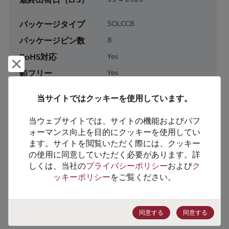
パッケージタイプ
SOLCC8
パッケージピン数
8
RoHS対応
Yes
却下して閉じる
鉛フリー
Yes
梱包形態
Tape & Reel
当サイトではクッキーを使用しています。
梱包数
3000
当ウェブサイトでは、サイトの機能およびパフ
製品カテゴリー
Analog & Mixed Signal
ォーマンス向上を目的にクッキーを使用してい
ます。サイトを閲覧いただく際には、クッキー
製品サブカテゴリー
Timing
の使用に同意していただく必要があります。詳
製品グループ
Clock Buffers & Drivers
しくは、当社の
プライバシーポリシー
および
ク
ッキーポリシー
をご覧ください。
HTSコード
8542.39.0090
ECCN番号
EAR99
同意する
同意する