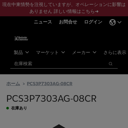
メ
フ
現在中東情勢を注視していますが、オペレーションに影響は
イ
ッ
ありません
詳しい情報はこちら➜
ン
タ
ニュース
お問合せ
ログイン
コ
ー
ン
に
テ
ス
ン
キ
ツ
ッ
製品
マーケット
メーカー
さらに表示
へ
プ
検索
ス
検索
キ
ッ
ホーム
PCS3P7303AG-08CR
プ
PCS3P7303AG-08CR
在庫あり