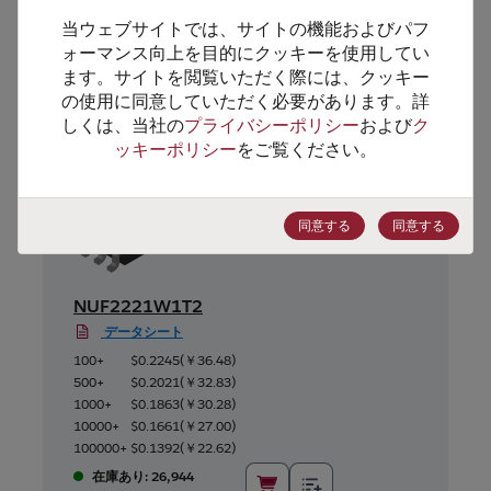
当ウェブサイトでは、サイトの機能およびパフ
ォーマンス向上を目的にクッキーを使用してい
代替製品のご提案
ます。サイトを閲覧いただく際には、クッキー
の使用に同意していただく必要があります。詳
しくは、当社の
プライバシーポリシー
および
ク
ッキーポリシー
をご覧ください。
同意する
同意する
NUF2221W1T2
データシート
100+
$0.2245
(
￥36.48
)
500+
$0.2021
(
￥32.83
)
1000+
$0.1863
(
￥30.28
)
10000+
$0.1661
(
￥27.00
)
100000+
$0.1392
(
￥22.62
)
在庫あり: 26,944