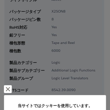
パッケージタイプ
X2SON8
パッケージピン数
8
RoHS対応
Yes
鉛フリー
Yes
梱包形態
Tape and Reel
梱包数
6000
製品カテゴリー
Logic
製品サブカテゴリー
Additional Logic Functions
製品グループ
Logic Level Translators
却下して閉じる
HTSコード
8542.39.0090
ECCN番号
EAR99
当サイトではクッキーを使用しています。