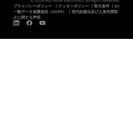
© 2026 Rochester Electronics. All Rights Reserved.
プライバシーポリシー
|
クッキーポリシー
|
取引条件
|
EU
一般データ保護規則（GDPR）
|
現代奴隷法及び人身売買防
止に関する声明