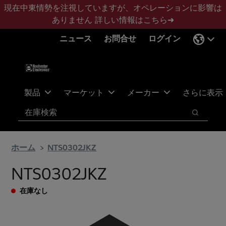
メ
フ
現在中東情勢を注視していますが、オペレーションに影響は
イ
ッ
ありません
詳しい情報はこちら➜
ン
タ
ニュース
お問合せ
ログイン
コ
ー
ン
に
テ
ス
ン
キ
ツ
ッ
製品
マーケット
メーカー
さらに表示
へ
プ
検索
ス
検索
キ
ッ
ホーム
NTS0302JKZ
プ
NTS0302JKZ
在庫なし