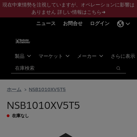
メ
フ
現在中東情勢を注視していますが、オペレーションに影響は
イ
ッ
ありません
詳しい情報はこちら➜
ン
タ
ニュース
お問合せ
ログイン
コ
ー
ン
に
テ
ス
ン
キ
ツ
ッ
製品
マーケット
メーカー
さらに表示
へ
プ
検索
ス
検索
キ
ッ
ホーム
NSB1010XV5T5
プ
NSB1010XV5T5
在庫なし