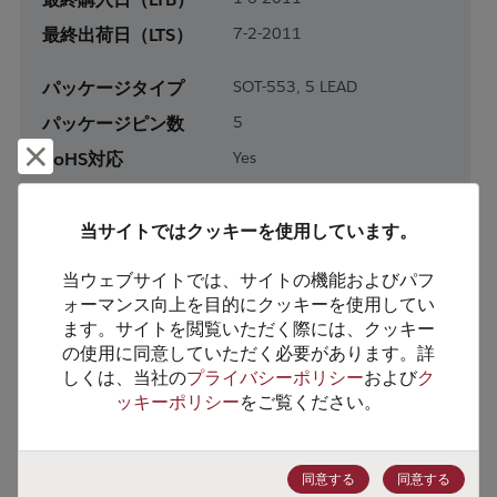
最終出荷日（LTS）
7-2-2011
パッケージタイプ
SOT-553, 5 LEAD
パッケージピン数
5
却下して閉じる
RoHS対応
Yes
鉛フリー
No
梱包形態
Tape & Reel
当サイトではクッキーを使用しています。
梱包数
8000
当ウェブサイトでは、サイトの機能およびパフ
ォーマンス向上を目的にクッキーを使用してい
製品カテゴリー
Discretes
ます。サイトを閲覧いただく際には、クッキー
の使用に同意していただく必要があります。詳
製品サブカテゴリー
Transistor
しくは、当社の
プライバシーポリシー
および
ク
製品グループ
Bipolar Transistors
ッキーポリシー
をご覧ください。
HTSコード
8541.21.0095
ECCN番号
EAR99
同意する
同意する