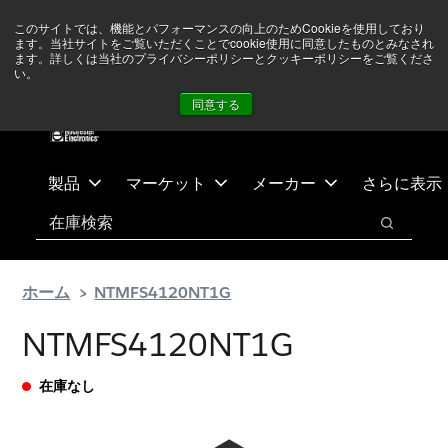
メ
フ
現在中東情勢を注視していますが、オペレーションに影響は
このサイトでは、機能とパフォーマンスの向上のためCookieを使用しており
イ
ッ
ありません
詳しい情報はこちら➜
ます。当社サイトをご覧いただくことでcookie使用に同意したものとみなされ
ン
タ
ます。詳しくは当社のプライバシーポリシーとクッキーポリシーをご覧くださ
い。
ニュース
お問合せ
ログイン
コ
ー
同意する
ン
に
テ
ス
ン
キ
ツ
ッ
製品
マーケット
メーカー
さらに表示
へ
プ
検索
ス
検索
キ
ッ
ホーム
NTMFS4120NT1G
プ
NTMFS4120NT1G
在庫なし