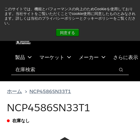
メ
フ
現在中東情勢を注視していますが、オペレーションに影響は
このサイトでは、機能とパフォーマンスの向上のためCookieを使用しており
イ
ッ
ありません
詳しい情報はこちら➜
ます。当社サイトをご覧いただくことでcookie使用に同意したものとみなされ
ン
タ
ます。詳しくは当社のプライバシーポリシーとクッキーポリシーをご覧くださ
い。
ニュース
お問合せ
ログイン
コ
ー
同意する
ン
に
テ
ス
ン
キ
ツ
ッ
製品
マーケット
メーカー
さらに表示
へ
プ
検索
ス
検索
キ
ッ
ホーム
NCP4586SN33T1
プ
NCP4586SN33T1
在庫なし