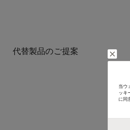
代替製品のご提案
却下し
当ウ
ッキ
に同