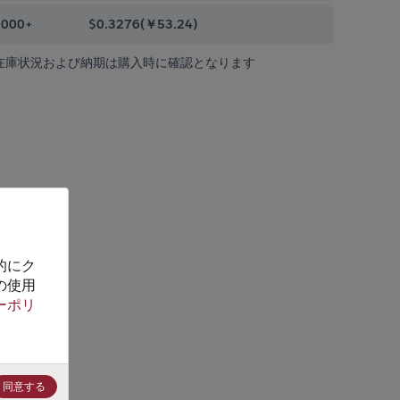
0000+
$0.3276
(
￥53.24
)
在庫状況および納期は購入時に確認となります
的にク
の使用
ーポリ
同意する