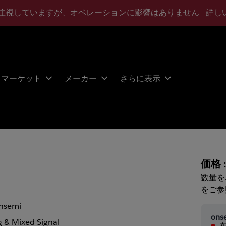
注視していますが、オペレーションに影響はありません
詳し
マーケット
メーカー
さらに表示
価格 
数量を
をご参
nsemi
ons
 & Mixed Signal