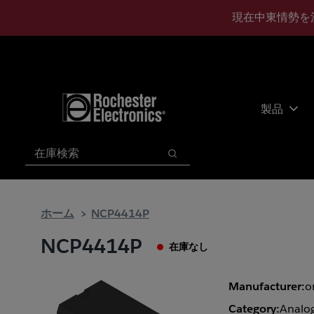
メ
フ
現在中東情勢を
イ
ッ
ン
タ
コ
ー
ン
に
テ
ス
ン
キ
製品
ツ
ッ
へ
プ
検索
ス
検索
キ
ッ
プ
ホーム
NCP4414P
NCP4414P
在庫なし
Manufacturer:
o
Category:
Analog