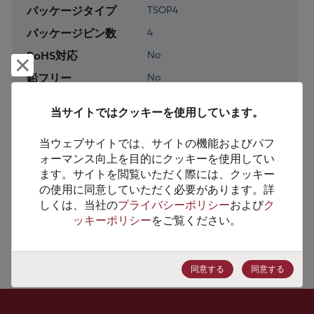
パッケージタイプ
TSOP4
パッケージピン数
4
RoHS対応
No
却下して閉じる
鉛フリー
No
梱包数
0
当サイトではクッキーを使用しています。
製品カテゴリー
Analog & Mixed Signal
当ウェブサイトでは、サイトの機能およびパフ
製品サブカテゴリー
Power Management
ォーマンス向上を目的にクッキーを使用してい
ます。サイトを閲覧いただく際には、クッキー
製品グループ
Battery Management
の使用に同意していただく必要があります。詳
しくは、当社の
プライバシーポリシー
および
ク
HTSコード
8542.39.0090
ッキーポリシー
をご覧ください。
ECCN番号
EAR99
同意する
同意する