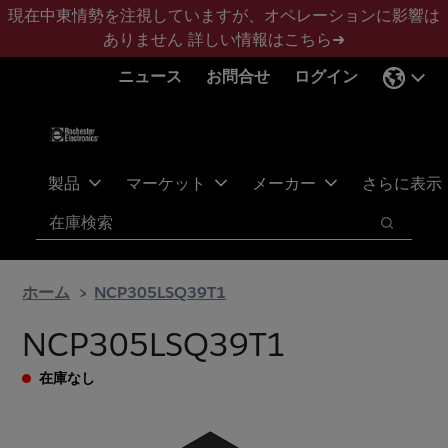
メ
フ
現在中東情勢を注視していますが、オペレーションに影響は
イ
ッ
ありません
詳しい情報はこちら➜
ン
タ
ニュース
お問合せ
ログイン
コ
ー
ン
に
テ
ス
ン
キ
ツ
ッ
製品
マーケット
メーカー
さらに表示
へ
プ
検索
ス
検索
キ
ッ
ホーム
NCP305LSQ39T1
プ
NCP305LSQ39T1
在庫なし