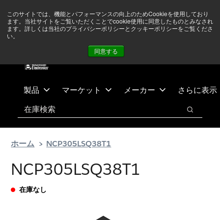
メ
フ
現在中東情勢を注視していますが、オペレーションに影響は
このサイトでは、機能とパフォーマンスの向上のためCookieを使用しており
イ
ッ
ありません
詳しい情報はこちら➜
ます。当社サイトをご覧いただくことでcookie使用に同意したものとみなされ
ン
タ
ます。詳しくは当社のプライバシーポリシーとクッキーポリシーをご覧くださ
い。
ニュース
お問合せ
ログイン
コ
ー
同意する
ン
に
テ
ス
ン
キ
ツ
ッ
製品
マーケット
メーカー
さらに表示
へ
プ
検索
ス
検索
キ
ッ
ホーム
NCP305LSQ38T1
プ
NCP305LSQ38T1
在庫なし