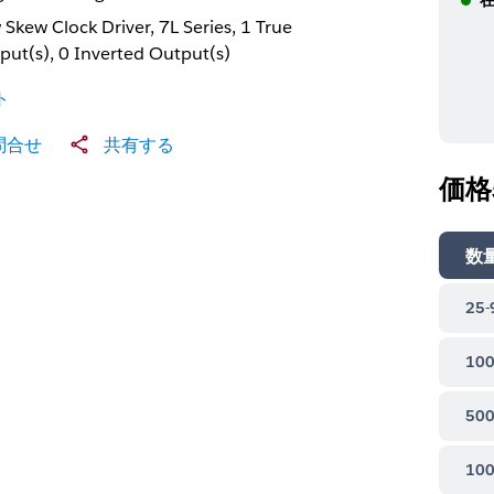
 Skew Clock Driver, 7L Series, 1 True
put(s), 0 Inverted Output(s)
ト
問合せ
共有する
価格
数
25-
100
500
100