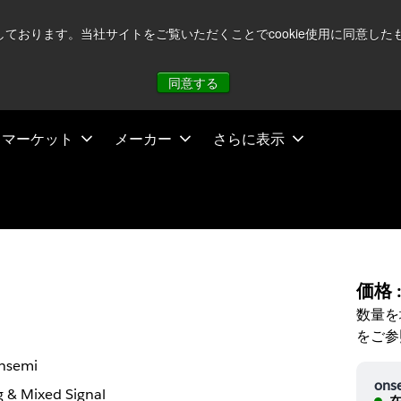
注視していますが、オペレーションに影響はありません
詳し
用しております。当社サイトをご覧いただくことでcookie使用に同意
同意する
マーケット
メーカー
さらに表示
価格 
数量を
をご参
nsemi
ons
 & Mixed Signal
在