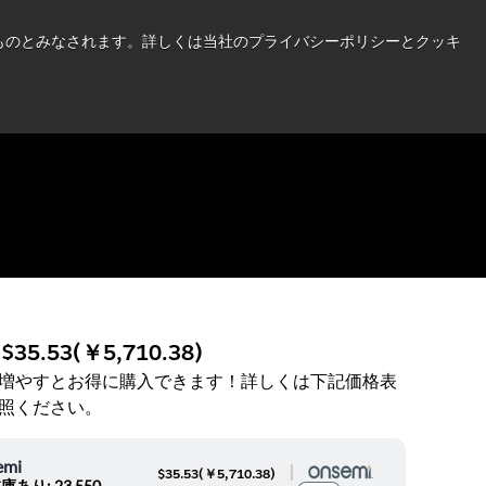
い情報はこちら➜
したものとみなされます。詳しくは当社のプライバシーポリシーとクッキ
ニュース
お問合せ
ログイン
:
$35.53
(
￥5,710.38
)
増やすとお得に購入できます！詳しくは下記価格表
照ください。
emi
|
$35.53
(
￥5,710.38
)
庫あり: 23,550