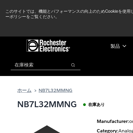
メ
フ
現在中東情勢を
イ
ッ
このサイトでは、機能とパフォーマンスの向上のためCookieを使
ーポリシーをご覧ください。
ン
タ
コ
ー
ン
に
テ
ス
ン
キ
製品
ツ
ッ
へ
プ
検索
ス
検索
キ
ッ
プ
ホーム
NB7L32MMNG
NB7L32MMNG
在庫あり
Manufacturer:
o
Category:
Analog