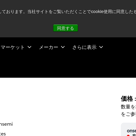
注視していますが、オペレーションに影響はありません
詳し
用しております。当社サイトをご覧いただくことでcookie使用に同意
同意する
マーケット
メーカー
さらに表示
価格 
数量を
をご参
nsemi
ons
tes