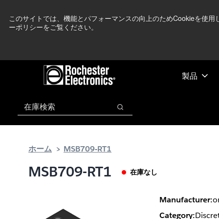
メ
フ
現在中東情勢を
イ
ッ
このサイトでは、機能とパフォーマンスの向上のためCookieを使
ーポリシーをご覧ください。
ン
タ
コ
ー
ン
に
テ
ス
ン
キ
製品
ツ
ッ
へ
プ
検索
ス
検索
キ
ッ
プ
ホーム
MSB709-RT1
MSB709-RT1
在庫なし
Manufacturer:
o
Category:
Discre