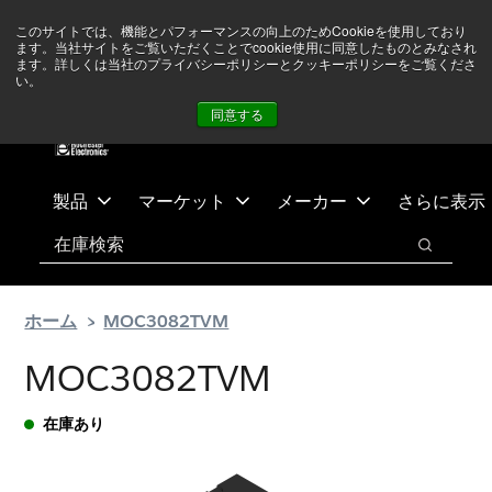
メ
フ
現在中東情勢を注視していますが、オペレーションに影響は
このサイトでは、機能とパフォーマンスの向上のためCookieを使用しており
イ
ッ
ありません
詳しい情報はこちら➜
ます。当社サイトをご覧いただくことでcookie使用に同意したものとみなされ
ン
タ
ます。詳しくは当社のプライバシーポリシーとクッキーポリシーをご覧くださ
い。
ニュース
お問合せ
ログイン
コ
ー
同意する
ン
に
テ
ス
ン
キ
ツ
ッ
製品
マーケット
メーカー
さらに表示
へ
プ
検索
ス
検索
キ
ッ
ホーム
MOC3082TVM
プ
MOC3082TVM
在庫あり