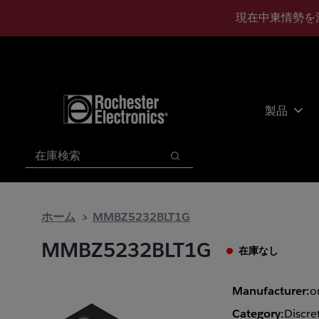
メ
フ
現在中東情勢を
イ
ッ
ン
タ
コ
ー
ン
に
テ
ス
ン
キ
製品
ツ
ッ
へ
プ
検索
ス
検索
キ
ッ
プ
ホーム
MMBZ5232BLT1G
MMBZ5232BLT1G
在庫なし
Manufacturer:
o
Category:
Discre