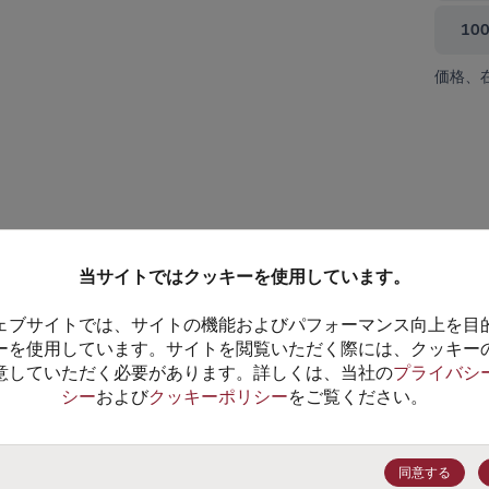
10
価格、
て閉じる
当サイトではクッキーを使用しています。
ェブサイトでは、サイトの機能およびパフォーマンス向上を目
ーを使用しています。サイトを閲覧いただく際には、クッキー
意していただく必要があります。詳しくは、当社の
プライバシ
シー
および
クッキーポリシー
をご覧ください。
MMBZ5232B
MMBZ5232BLT1
データシート
データシート
同意する
100+
$0.0305
(
￥4.96
)
100+
$0.0663
(
￥10.77
)