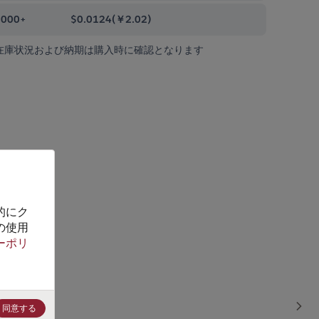
0000+
$0.0124
(
￥2.02
)
在庫状況および納期は購入時に確認となります
的にク
の使用
ーポリ
同意する
Sho