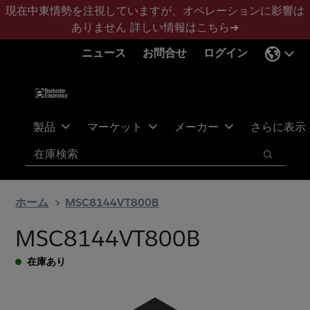
メ
フ
現在中東情勢を注視していますが、オペレーションに影響は
イ
ッ
ありません
詳しい情報はこちら➜
ン
タ
ニュース
お問合せ
ログイン
コ
ー
ン
に
テ
ス
ン
キ
ツ
ッ
製品
マーケット
メーカー
さらに表示
へ
プ
検索
ス
検索
キ
ッ
ホーム
MSC8144VT800B
プ
MSC8144VT800B
在庫あり