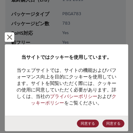
パッケージタイプ
PBGA783
パッケージピン数
783
RoHS対応
Yes
却下して閉じる
鉛フリー
Yes
梱包形態
Bulk
当サイトではクッキーを使用しています。
梱包数
0
当ウェブサイトでは、サイトの機能およびパフ
製品カテゴリー
Processor & Peripheral
ォーマンス向上を目的にクッキーを使用してい
ます。サイトを閲覧いただく際には、クッキー
製品サブカテゴリー
DSP
の使用に同意していただく必要があります。詳
製品グループ
16-Bit
しくは、当社の
プライバシーポリシー
および
ク
ッキーポリシー
をご覧ください。
HTSコード
8542.31.0035
ECCN番号
5A992
同意する
同意する