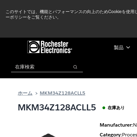
メ
フ
現在中東情勢を
イ
ッ
このサイトでは、機能とパフォーマンスの向上のためCookieを使
ーポリシーをご覧ください。
ン
タ
コ
ー
ン
に
テ
ス
ン
キ
製品
ツ
ッ
へ
プ
検索
ス
検索
キ
ッ
プ
ホーム
MKM34Z128ACLL5
MKM34Z128ACLL5
在庫あり
Manufacturer:
N
Category:
Proces