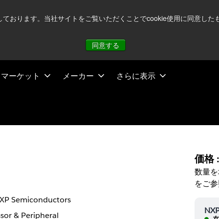
注視していますが、オペレーションに影響はありません
詳し
用しております。当社サイトをご覧いただくことでcookie使用に同意
同意する
マーケット
メーカー
さらに表示
価格 
数量を
をご参
XP Semiconductors
NXP
sor & Peripheral
在