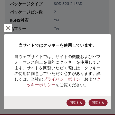
パッケージタイプ
SOD-523 2 LEAD
パッケージピン数
2
RoHS対応
Yes
却下して閉じる
鉛フリー
Yes
梱包形態
Tape & Reel
梱包数
3000
当サイトではクッキーを使用しています。
当ウェブサイトでは、サイトの機能およびパフ
製品カテゴリー
Discretes
ォーマンス向上を目的にクッキーを使用してい
製品サブカテゴリー
Diodes
ます。サイトを閲覧いただく際には、クッキー
の使用に同意していただく必要があります。詳
製品グループ
Zener Diodes/ Volt Ref
しくは、当社の
プライバシーポリシー
および
ク
ッキーポリシー
をご覧ください。
HTSコード
8541.10.0050
ECCN番号
EAR99
同意する
同意する