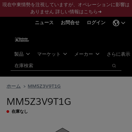
メ
フ
現在中東情勢を注視していますが、オペレーションに影響は
イ
ッ
ありません
詳しい情報はこちら➜
ン
タ
ニュース
お問合せ
ログイン
コ
ー
ン
に
テ
ス
ン
キ
ツ
ッ
製品
マーケット
メーカー
さらに表示
へ
プ
検索
ス
検索
キ
ッ
ホーム
MM5Z3V9T1G
プ
MM5Z3V9T1G
在庫なし