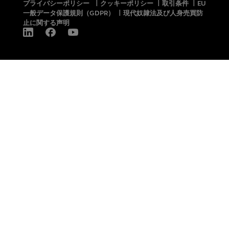
プライバシーポリシー
|
クッキーポリシー
|
取引条件
|
EU
一般データ保護規則（GDPR）
|
現代奴隷法及び人身売買防
止に関する声明