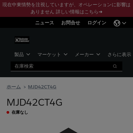
メ
フ
現在中東情勢を注視していますが、オペレーションに影響は
イ
ッ
ありません
詳しい情報はこちら➜
ン
タ
ニュース
お問合せ
ログイン
コ
ー
ン
に
テ
ス
ン
キ
ツ
ッ
製品
マーケット
メーカー
さらに表示
へ
プ
検索
ス
検索
キ
ッ
ホーム
MJD42CT4G
プ
MJD42CT4G
在庫なし