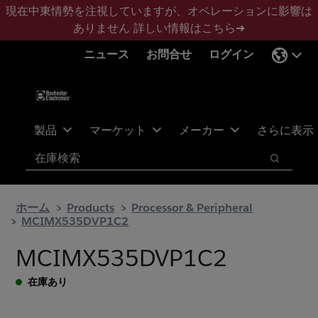
メ
フ
現在中東情勢を注視していますが、オペレーションに影響は
イ
ッ
ありません
詳しい情報はこちら➜
ン
タ
ニュース
お問合せ
ログイン
コ
ー
ン
に
テ
ス
ン
キ
ツ
ッ
製品
マーケット
メーカー
さらに表示
へ
プ
検索
ス
検索
キ
ッ
ホーム
Products
Processor & Peripheral
プ
MCIMX535DVP1C2
MCIMX535DVP1C2
在庫あり