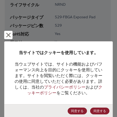
ライフサイクル
NRND
パッケージタイプ
529-FBGA Exposed Pad
パッケージピン数
529
RoHS対応
Yes
却下して閉じる
鉛フリー
Yes
梱包形態
Tray
当サイトではクッキーを使用しています。
梱包数
420
当ウェブサイトでは、サイトの機能およびパフ
ォーマンス向上を目的にクッキーを使用してい
製品カテゴリー
Processor & Peripheral
ます。サイトを閲覧いただく際には、クッキー
製品サブカテゴリー
Microcontroller & SoC
の使用に同意していただく必要があります。詳
しくは、当社の
プライバシーポリシー
および
ク
製品グループ
Image/Media SOCs
ッキーポリシー
をご覧ください。
HTSコード
8542.31.0075
ECCN番号
5A992C
同意する
同意する