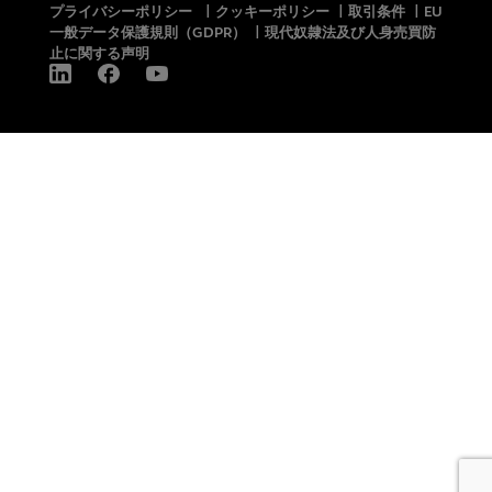
プライバシーポリシー
|
クッキーポリシー
|
取引条件
|
EU
一般データ保護規則（GDPR）
|
現代奴隷法及び人身売買防
止に関する声明