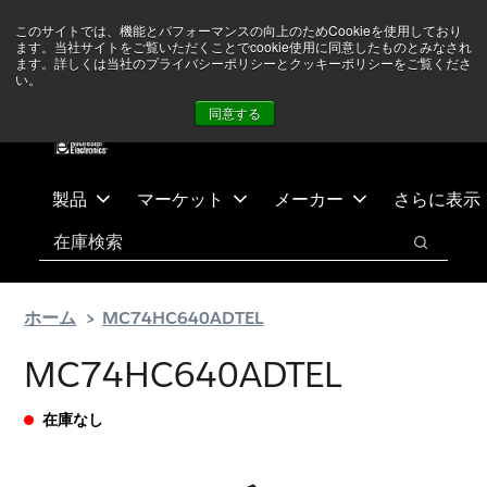
メ
フ
現在中東情勢を注視していますが、オペレーションに影響は
このサイトでは、機能とパフォーマンスの向上のためCookieを使用しており
イ
ッ
ありません
詳しい情報はこちら➜
ます。当社サイトをご覧いただくことでcookie使用に同意したものとみなされ
ン
タ
ます。詳しくは当社のプライバシーポリシーとクッキーポリシーをご覧くださ
い。
ニュース
お問合せ
ログイン
コ
ー
同意する
ン
に
テ
ス
ン
キ
ツ
ッ
製品
マーケット
メーカー
さらに表示
へ
プ
検索
ス
検索
キ
ッ
ホーム
MC74HC640ADTEL
プ
MC74HC640ADTEL
在庫なし