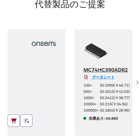
代替製品のご提案
G
MC74HC390ADR2
データシート
S
62
)
100+
$0.2906
(
￥46.71
)
66
)
500+
$0.2615
(
￥42.03
)
88
)
1000+
$0.2412
(
￥38.77
)
32
)
10000+
$0.215
(
￥34.56
)
56
)
100000+
$0.1802
(
￥28.96
)
在庫あり: 49,850