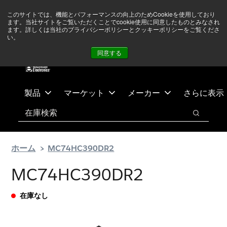
メ
フ
現在中東情勢を注視していますが、オペレーションに影響は
このサイトでは、機能とパフォーマンスの向上のためCookieを使用しており
イ
ッ
ありません
詳しい情報はこちら➜
ます。当社サイトをご覧いただくことでcookie使用に同意したものとみなされ
ン
タ
ます。詳しくは当社のプライバシーポリシーとクッキーポリシーをご覧くださ
い。
ニュース
お問合せ
ログイン
コ
ー
同意する
ン
に
テ
ス
ン
キ
ツ
ッ
製品
マーケット
メーカー
さらに表示
へ
プ
検索
ス
検索
キ
ッ
ホーム
MC74HC390DR2
プ
MC74HC390DR2
在庫なし