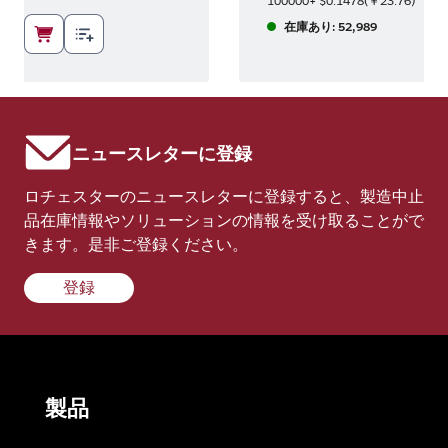
01
)
100000+
$0.1478
(
￥23.76
)
在庫あり: 52,989
ニュースレターに登録
ロチェスターのニュースレターに登録すると、製造中止
品在庫情報やソリューションの情報を受け取ることがで
きます。是非ご登録ください。
登録
製品