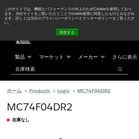
メ
フ
現在中東情勢を注視していますが、オペレーションに影響は
このサイトでは、機能とパフォーマンスの向上のためCookieを使用しており
イ
ッ
ありません
詳しい情報はこちら➜
ます。当社サイトをご覧いただくことでcookie使用に同意したものとみなされ
ン
タ
ます。詳しくは当社のプライバシーポリシーとクッキーポリシーをご覧くださ
い。
ニュース
お問合せ
ログイン
コ
ー
同意する
ン
に
テ
ス
ン
キ
ツ
ッ
製品
マーケット
メーカー
さらに表示
へ
プ
検索
ス
検索
キ
ッ
ホーム
Products
Logic
MC74F04DR2
プ
MC74F04DR2
在庫なし