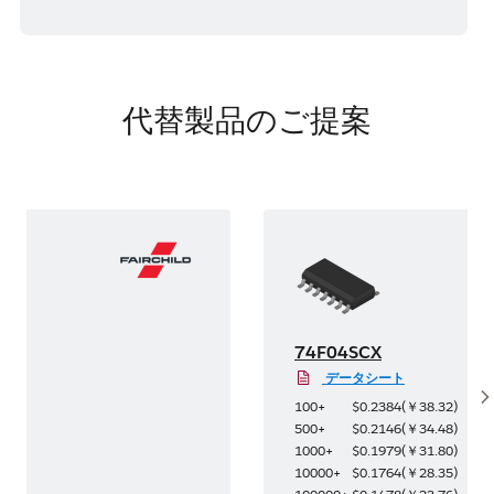
代替製品のご提案
74F04SCX
データシート
S
4
)
100+
$0.2384
(
￥38.32
)
31
)
500+
$0.2146
(
￥34.48
)
48
)
1000+
$0.1979
(
￥31.80
)
85
)
10000+
$0.1764
(
￥28.35
)