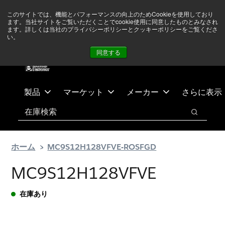
メ
フ
現在中東情勢を注視していますが、オペレーションに影響は
このサイトでは、機能とパフォーマンスの向上のためCookieを使用しており
イ
ッ
ありません
詳しい情報はこちら➜
ます。当社サイトをご覧いただくことでcookie使用に同意したものとみなされ
ン
タ
ます。詳しくは当社のプライバシーポリシーとクッキーポリシーをご覧くださ
い。
ニュース
お問合せ
ログイン
コ
ー
同意する
ン
に
テ
ス
ン
キ
ツ
ッ
製品
マーケット
メーカー
さらに表示
へ
プ
検索
ス
検索
キ
ッ
ホーム
MC9S12H128VFVE-ROSFGD
プ
MC9S12H128VFVE
在庫あり