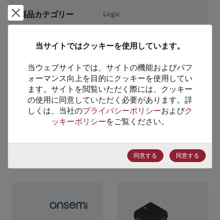
却下して閉じる
製品カテゴリー
Logic
製品サブカテゴリー
Additional Logic Functions
製品グループ
Logic Level Translators
当サイトではクッキーを使用しています。
当ウェブサイトでは、サイトの機能およびパフ
HTSコード
8542.39.0090
ォーマンス向上を目的にクッキーを使用してい
ECCN番号
EAR99
ます。サイトを閲覧いただく際には、クッキー
の使用に同意していただく必要があります。詳
しくは、当社の
プライバシーポリシー
および
ク
ッキーポリシー
をご覧ください。
代替製品のご提案
同意する
同意する