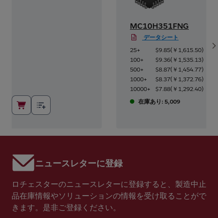
MC10H351FNG
データシート
S
9
)
25+
$9.85
(
￥1,615.50
)
9
)
100+
$9.36
(
￥1,535.13
)
2
)
500+
$8.87
(
￥1,454.77
)
2
)
1000+
$8.37
(
￥1,372.76
)
6
)
10000+
$7.88
(
￥1,292.40
)
在庫あり: 5,009
ニュースレターに登録
ロチェスターのニュースレターに登録すると、製造中止
品在庫情報やソリューションの情報を受け取ることがで
きます。是非ご登録ください。