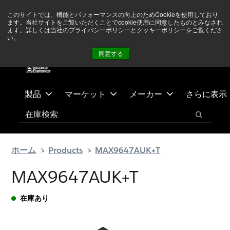
メ
フ
現在中東情勢を注視していますが、オペレーションに影響は
このサイトでは、機能とパフォーマンスの向上のためCookieを使用しており
イ
ッ
ありません
詳しい情報はこちら➜
ます。当社サイトをご覧いただくことでcookie使用に同意したものとみなされ
ン
タ
ます。詳しくは当社のプライバシーポリシーとクッキーポリシーをご覧くださ
い。
ニュース
お問合せ
ログイン
コ
ー
同意する
ン
に
テ
ス
ン
キ
ツ
ッ
製品
マーケット
メーカー
さらに表示
へ
プ
検索
ス
検索
キ
ッ
ホーム
Products
MAX9647AUK+T
プ
MAX9647AUK+T
在庫あり