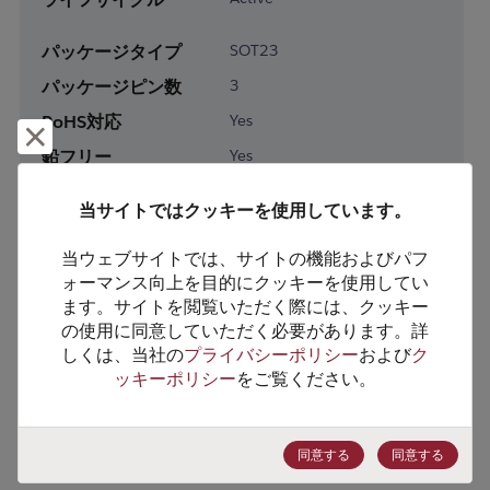
パッケージタイプ
SOT23
パッケージピン数
3
RoHS対応
Yes
却下して閉じる
鉛フリー
Yes
梱包形態
Tape & Reel
当サイトではクッキーを使用しています。
梱包数
2500
当ウェブサイトでは、サイトの機能およびパフ
製品カテゴリー
Analog & Mixed Signal
ォーマンス向上を目的にクッキーを使用してい
ます。サイトを閲覧いただく際には、クッキー
製品サブカテゴリー
Power Management
の使用に同意していただく必要があります。詳
製品グループ
Voltage References
しくは、当社の
プライバシーポリシー
および
ク
ッキーポリシー
をご覧ください。
HTSコード
8542.39.0090
ECCN番号
EAR99
同意する
同意する