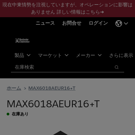
メ
フ
現在中東情勢を注視していますが、オペレーションに影響は
イ
ッ
ありません
詳しい情報はこちら➜
ン
タ
ニュース
お問合せ
ログイン
コ
ー
ン
に
テ
ス
ン
キ
ツ
ッ
製品
マーケット
メーカー
さらに表示
へ
プ
検索
ス
検索
キ
ッ
ホーム
MAX6018AEUR16+T
プ
MAX6018AEUR16+T
在庫あり