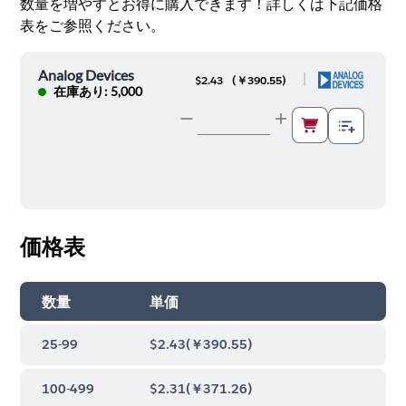
数量を増やすとお得に購入できます！詳しくは下記価格
表をご参照ください。
Analog Devices
|
$2.43
(
￥390.55
)
在庫あり: 5,000
価格表
数量
単価
25-99
$2.43
(
￥390.55
)
100-499
$2.31
(
￥371.26
)