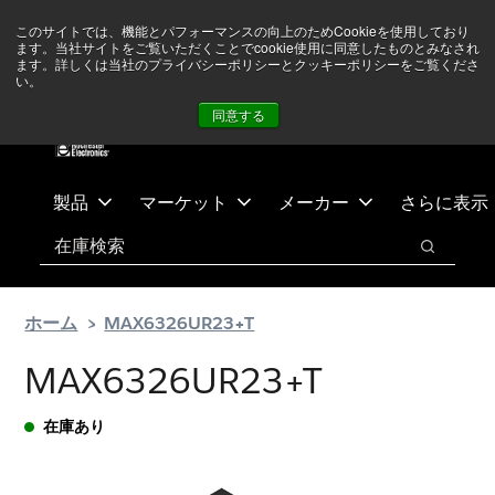
メ
フ
現在中東情勢を注視していますが、オペレーションに影響は
このサイトでは、機能とパフォーマンスの向上のためCookieを使用しており
イ
ッ
ありません
詳しい情報はこちら➜
ます。当社サイトをご覧いただくことでcookie使用に同意したものとみなされ
ン
タ
ます。詳しくは当社のプライバシーポリシーとクッキーポリシーをご覧くださ
い。
ニュース
お問合せ
ログイン
コ
ー
同意する
ン
に
テ
ス
ン
キ
ツ
ッ
製品
マーケット
メーカー
さらに表示
へ
プ
検索
ス
検索
キ
ッ
ホーム
MAX6326UR23+T
プ
MAX6326UR23+T
在庫あり