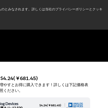
い情報はこちら➜
したものとみなされます。詳しくは当社のプライバシーポリシーとクッキ
ニュース
お問合せ
ログイン
:
$4.24
(
￥681.45
)
増やすとお得に購入できます！詳しくは下記価格表
照ください。
log Devices
|
$4.24
(
￥681.45
)
庫あり: 12,500