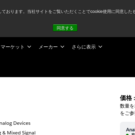
注視していますが、オペレーションに影響はありません
詳し
用しております。当社サイトをご覧いただくことでcookie使用に同意
同意する
マーケット
メーカー
さらに表示
価格 
数量を
をご参
nalog Devices
Ana
 & Mixed Signal
在