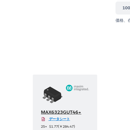
10
価格、
MAX6323GUT46+
データシート
25+
$1.77
(
￥284.47
)