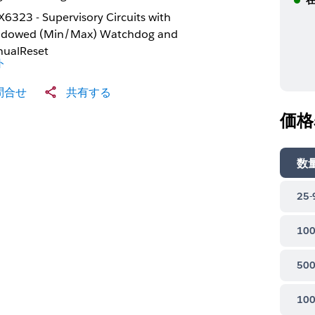
6323 - Supervisory Circuits with
dowed (Min/Max) Watchdog and
ualReset
ト
問合せ
共有する
価格
数
25-
100
500
100