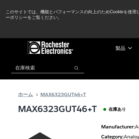
メ
フ
現在中東情勢を
イ
ッ
このサイトでは、機能とパフォーマンスの向上のためCookieを使
ーポリシーをご覧ください。
ン
タ
コ
ー
ン
に
テ
ス
ン
キ
製品
ツ
ッ
へ
プ
検索
ス
検索
キ
ッ
プ
ホーム
MAX6323GUT46+T
MAX6323GUT46+T
在庫あり
Manufacturer:
A
Category:
Analog