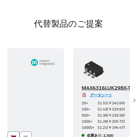
代替製品のご提案
BX+
MAX6316LUK29BX-T
データシート
S
2
)
25+
$1.51
(
￥242.69
)
6
)
100+
$1.43
(
￥229.83
)
1
)
500+
$1.36
(
￥218.58
)
5
)
1000+
$1.28
(
￥205.72
)
9
)
10000+
$1.21
(
￥194.47
)
在庫あり: 2,500