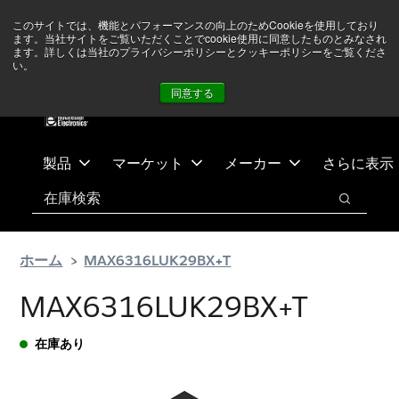
メ
フ
現在中東情勢を注視していますが、オペレーションに影響は
このサイトでは、機能とパフォーマンスの向上のためCookieを使用しており
イ
ッ
ありません
詳しい情報はこちら➜
ます。当社サイトをご覧いただくことでcookie使用に同意したものとみなされ
ン
タ
ます。詳しくは当社のプライバシーポリシーとクッキーポリシーをご覧くださ
い。
ニュース
お問合せ
ログイン
コ
ー
同意する
ン
に
テ
ス
ン
キ
ツ
ッ
製品
マーケット
メーカー
さらに表示
へ
プ
検索
ス
検索
キ
ッ
ホーム
MAX6316LUK29BX+T
プ
MAX6316LUK29BX+T
在庫あり