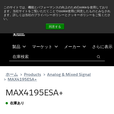
メ
フ
現在中東情勢を注視していますが、オペレーションに影響は
このサイトでは、機能とパフォーマンスの向上のためCookieを使用しており
イ
ッ
ありません
詳しい情報はこちら➜
ます。当社サイトをご覧いただくことでcookie使用に同意したものとみなされ
ン
タ
ます。詳しくは当社のプライバシーポリシーとクッキーポリシーをご覧くださ
い。
ニュース
お問合せ
ログイン
コ
ー
同意する
ン
に
テ
ス
ン
キ
ツ
ッ
製品
マーケット
メーカー
さらに表示
へ
プ
検索
ス
検索
キ
ッ
ホーム
Products
Analog & Mixed Signal
プ
MAX4195ESA+
MAX4195ESA+
在庫あり