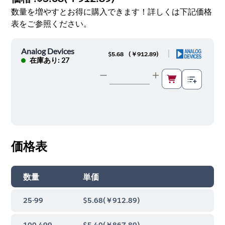
数量を増やすとお得に購入できます！詳しくは下記価格
表をご参照ください。
Analog Devices
|
$5.68
(
￥912.89
)
在庫あり: 27
価格表
数量
単価
25-99
$5.68
(
￥912.89
)
100-499
$5.40
(
￥867.89
)