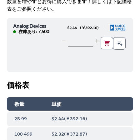
数量を増やすとお得に購入できます！詳しくは下記価格
表をご参照ください。
Analog Devices
|
$2.44
(
￥392.16
)
在庫あり: 7,500
価格表
数量
単価
25-99
$2.44
(
￥392.16
)
100-499
$2.32
(
￥372.87
)