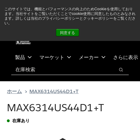
メ
フ
現在中東情勢を注視していますが、オペレーションに影響は
このサイトでは、機能とパフォーマンスの向上のためCookieを使用しており
イ
ッ
ありません
詳しい情報はこちら➜
ます。当社サイトをご覧いただくことでcookie使用に同意したものとみなされ
ン
タ
ます。詳しくは当社のプライバシーポリシーとクッキーポリシーをご覧くださ
い。
ニュース
お問合せ
ログイン
コ
ー
同意する
ン
に
テ
ス
ン
キ
ツ
ッ
製品
マーケット
メーカー
さらに表示
へ
プ
検索
ス
検索
キ
ッ
ホーム
MAX6314US44D1+T
プ
MAX6314US44D1+T
在庫あり