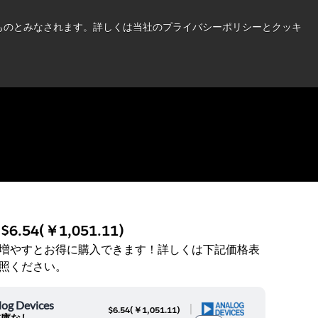
い情報はこちら➜
したものとみなされます。詳しくは当社のプライバシーポリシーとクッキ
ニュース
お問合せ
ログイン
:
$6.54
(
￥1,051.11
)
増やすとお得に購入できます！詳しくは下記価格表
照ください。
log Devices
|
$6.54
(
￥1,051.11
)
在庫なし