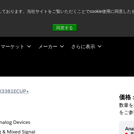
注視していますが、オペレーションに影響はありません
詳し
用しております。当社サイトをご覧いただくことでcookie使用に同意
同意する
マーケット
メーカー
さらに表示
X3381ECUP+
価格 
数量を
をご参
nalog Devices
Ana
 & Mixed Signal