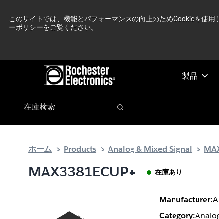
メ
フ
現在中東情勢を
イ
ッ
このサイトでは、機能とパフォーマンスの向上のためCookieを使
ーポリシーをご覧ください。
ン
タ
コ
ー
ン
に
テ
ス
ン
キ
製品
ツ
ッ
へ
プ
検索
ス
検索
キ
ッ
プ
ホーム
Products
Analog & Mixed Signal
MA
MAX3381ECUP+
在庫あり
Manufacturer:
A
Category:
Analog