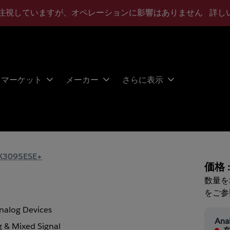
注視していますが、オペレーションに影響はありません
詳し
マーケット
メーカー
さらに表示
3095ESE+
価格 
数量を
をご参
nalog Devices
Ana
 & Mixed Signal