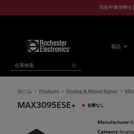
メ
フ
現在中東情勢を
イ
ッ
ン
タ
コ
ー
ン
に
テ
ス
ン
キ
製品
ツ
ッ
へ
プ
検索
ス
検索
キ
ッ
プ
ホーム
Products
Analog & Mixed Signal
MAX
MAX3095ESE+
在庫なし
Manufacturer:
A
Category:
Analog