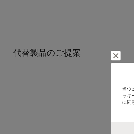
代替製品のご提案
却下し
当ウ
ッキ
に同