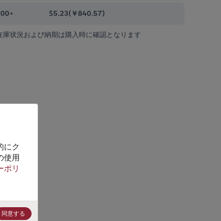
000+
$5.23
(
￥840.57
)
在庫状況および納期は購入時に確認となります
的にク
の使用
ーポリ
同意する