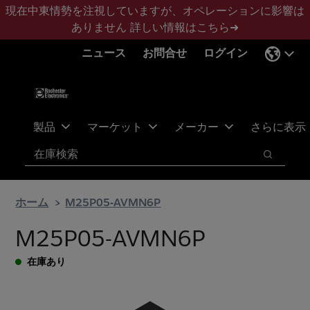
メ
フ
現在中東情勢を注視していますが、オペレーションに影響は
イ
ッ
ありません
詳しい情報はこちら➜
ン
タ
ニュース
お問合せ
ログイン
コ
ー
ン
に
テ
ス
ン
キ
ツ
ッ
製品
マーケット
メーカー
さらに表示
へ
プ
検索
ス
検索
キ
ッ
ホーム
M25P05-AVMN6P
プ
M25P05-AVMN6P
在庫あり