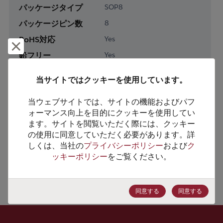
パッケージタイプ
SOP8
パッケージピン数
8
RoHS対応
Yes
却下して閉じる
鉛フリー
Yes
梱包数
0
当サイトではクッキーを使用しています。
製品カテゴリー
Memory & Storage
当ウェブサイトでは、サイトの機能およびパフ
製品サブカテゴリー
Non-Volatile
ォーマンス向上を目的にクッキーを使用してい
ます。サイトを閲覧いただく際には、クッキー
製品グループ
Serial Flash
の使用に同意していただく必要があります。詳
しくは、当社の
プライバシーポリシー
および
ク
HTSコード
8542.32.0051
ッキーポリシー
をご覧ください。
ECCN番号
EAR99
同意する
同意する