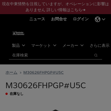
メ
フ
現在中東情勢を注視していますが、オペレーションに影響は
イ
ッ
ありません
詳しい情報はこちら➜
ン
タ
ニュース
お問合せ
ログイン
コ
ー
ン
に
テ
ス
ン
キ
ツ
ッ
製品
マーケット
メーカー
さらに表示
へ
プ
検索
ス
検索
キ
ッ
ホーム
M30626FHPGP#U5C
プ
M30626FHPGP#U5C
在庫なし