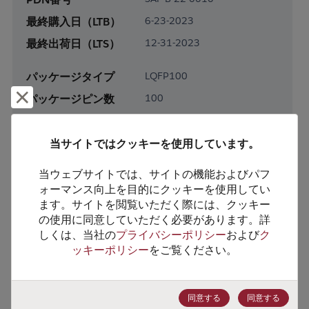
最終購入日（LTB）
6-23-2023
最終出荷日（LTS）
12-31-2023
パッケージタイプ
LQFP100
却下して閉じる
パッケージピン数
100
RoHS対応
Yes
鉛フリー
Yes
当サイトではクッキーを使用しています。
梱包形態
Tray
当ウェブサイトでは、サイトの機能およびパフ
梱包数
0
ォーマンス向上を目的にクッキーを使用してい
ます。サイトを閲覧いただく際には、クッキー
の使用に同意していただく必要があります。詳
製品カテゴリー
Processor & Peripheral
しくは、当社の
プライバシーポリシー
および
ク
製品サブカテゴリー
MCU & MPU
ッキーポリシー
をご覧ください。
HTSコード
8542.31.0020
ECCN番号
EAR99
同意する
同意する