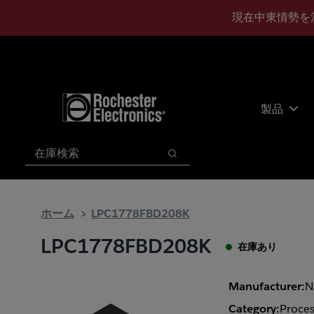
メ
フ
現在中東情勢を
イ
ッ
ン
タ
コ
ー
ン
に
テ
ス
ン
キ
製品
ツ
ッ
へ
プ
検索
ス
検索
キ
ッ
プ
ホーム
LPC1778FBD208K
LPC1778FBD208K
在庫あり
Manufacturer:
N
Category:
Proces