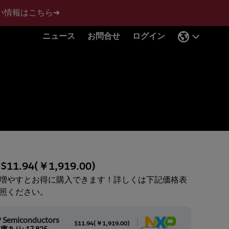
い情報はこちら➜
ニュース
お問合せ
ログイン
:
$11.94
(
￥1,919.00
)
増やすとお得に購入できます！詳しくは下記価格表
照ください。
 Semiconductors
|
$11.94
(
￥1,919.00
)
庫あり: 17,825