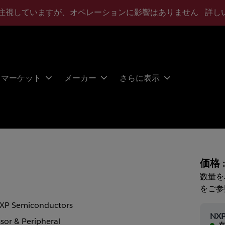
注視していますが、オペレーションに影響はありません
詳し
マーケット
メーカー
さらに表示
価格 
数量を
をご参
XP Semiconductors
NXP
sor & Peripheral
在