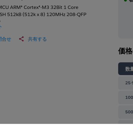
MCU ARM® Cortex®-M3 32Bit 1 Core
SH 512kB (512k x 8) 120MHz 208-QFP
y
ト
問合せ
共有する
価格
数
25-
100
500
て閉じる
100