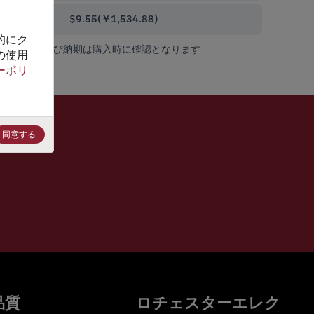
000+
$9.55
(
￥1,534.88
)
的にク
在庫状況および納期は購入時に確認となります
の使用
ーポリ
同意する
品質
ロチェスターエレク