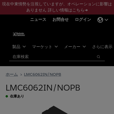
メ
フ
現在中東情勢を注視していますが、オペレーションに影響は
イ
ッ
ありません
詳しい情報はこちら➜
ン
タ
ニュース
お問合せ
ログイン
コ
ー
ン
に
テ
ス
ン
キ
ツ
ッ
製品
マーケット
メーカー
さらに表示
へ
プ
検索
ス
検索
キ
ッ
ホーム
LMC6062IN/NOPB
プ
LMC6062IN/NOPB
在庫あり