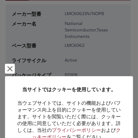
メーカー型番
LMC6062IN/NOPB
メーカー名
National
Semiconductor,Texas
Instruments
ベース型番
LMC6062
ライフサイクル
Active
却下して閉じる
パッケージタイプ
PDIP8
パッケージピン数
8
当サイトではクッキーを使用しています。
RoHS対応
Yes
当ウェブサイトでは、サイトの機能およびパフ
鉛フリー
Yes
ォーマンス向上を目的にクッキーを使用してい
梱包形態
Tube
ます。サイトを閲覧いただく際には、クッキー
の使用に同意していただく必要があります。詳
梱包数
40
しくは、当社の
プライバシーポリシー
および
ク
ッキーポリシー
をご覧ください。