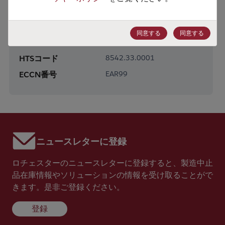
製品カテゴリー
Analog & Mixed Signal
製品サブカテゴリー
Amplifiers
同意する
同意する
製品グループ
Operational Amplifiers
HTSコード
8542.33.0001
ECCN番号
EAR99
ニュースレターに登録
ロチェスターのニュースレターに登録すると、製造中止
品在庫情報やソリューションの情報を受け取ることがで
きます。是非ご登録ください。
登録