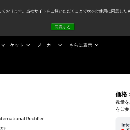
注視していますが、オペレーションに影響はありません
詳し
用しております。当社サイトをご覧いただくことでcookie使用に同意
同意する
マーケット
メーカー
さらに表示
価格 
数量を
をご参
nternational Rectifier
Inte
tes