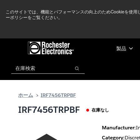
メ
フ
現在中東情勢を
イ
ッ
このサイトでは、機能とパフォーマンスの向上のためCookieを使
ーポリシーをご覧ください。
ン
タ
コ
ー
ン
に
テ
ス
ン
キ
製品
ツ
ッ
へ
プ
検索
ス
検索
キ
ッ
プ
ホーム
IRF7456TRPBF
IRF7456TRPBF
在庫なし
Manufacturer:
I
Category:
Discre