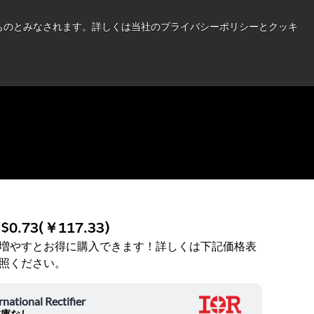
い情報はこちら➜
したものとみなされます。詳しくは当社のプライバシーポリシーとクッキ
ニュース
お問合せ
ログイン
:
$0.73
(
￥117.33
)
増やすとお得に購入できます！詳しくは下記価格表
照ください。
rnational Rectifier
在庫なし