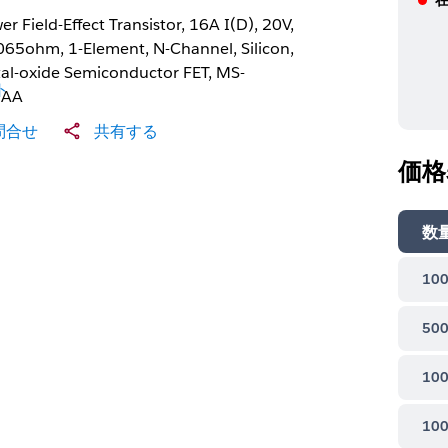
r Field-Effect Transistor, 16A I(D), 20V,
065ohm, 1-Element, N-Channel, Silicon,
al-oxide Semiconductor FET, MS-
ト
2AA
問合せ
共有する
価格
数
100
500
100
100