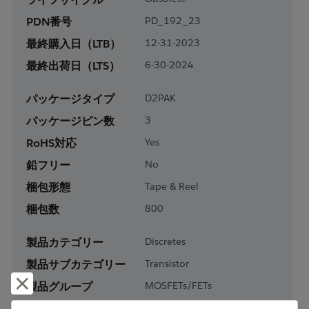
PDN番号
PD_192_23
最終購入日（LTB）
12-31-2023
最終出荷日（LTS）
6-30-2024
パッケージタイプ
D2PAK
パッケージピン数
3
RoHS対応
Yes
鉛フリー
No
梱包形態
Tape & Reel
梱包数
800
製品カテゴリー
Discretes
製品サブカテゴリー
Transistor
却下して閉じる
製品グループ
MOSFETs/FETs