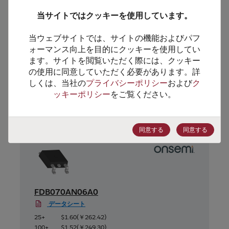
HTSコード
8541.29.0055
当サイトではクッキーを使用しています。
ECCN番号
EAR99
当ウェブサイトでは、サイトの機能およびパフ
ォーマンス向上を目的にクッキーを使用してい
ます。サイトを閲覧いただく際には、クッキー
の使用に同意していただく必要があります。詳
代替製品のご提案
しくは、当社の
プライバシーポリシー
および
ク
ッキーポリシー
をご覧ください。
同意する
同意する
FDB070AN06A0
データシート
25+
$1.60
(
￥262.42
)
100+
$1.52
(
￥249.30
)