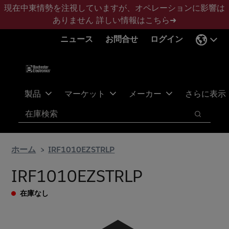
メ
フ
現在中東情勢を注視していますが、オペレーションに影響は
イ
ッ
ありません
詳しい情報はこちら➜
ン
タ
ニュース
お問合せ
ログイン
コ
ー
ン
に
テ
ス
ン
キ
ツ
ッ
製品
マーケット
メーカー
さらに表示
へ
プ
検索
ス
検索
キ
ッ
ホーム
IRF1010EZSTRLP
プ
IRF1010EZSTRLP
在庫なし