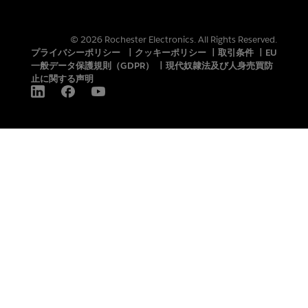
© 2026 Rochester Electronics. All Rights Reserved.
プライバシーポリシー
|
クッキーポリシー
|
取引条件
|
EU
一般データ保護規則（GDPR）
|
現代奴隷法及び人身売買防
止に関する声明