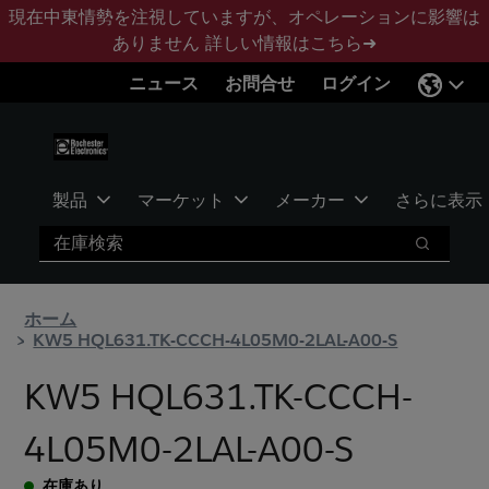
メ
フ
現在中東情勢を注視していますが、オペレーションに影響は
イ
ッ
ありません
詳しい情報はこちら➜
ン
タ
ニュース
お問合せ
ログイン
コ
ー
ン
に
テ
ス
ン
キ
ツ
ッ
製品
マーケット
メーカー
さらに表示
へ
プ
検索
ス
検索
キ
ッ
ホーム
プ
KW5 HQL631.TK-CCCH-4L05M0-2LAL-A00-S
KW5 HQL631.TK-CCCH-
4L05M0-2LAL-A00-S
在庫あり