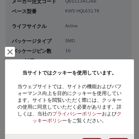
メーカー注文コード
Q65113A1246
ベース型番
KW5 HQL631.TK
ライフサイクル
Active
パッケージタイプ
SMD
パッケージピン数
16
却下して閉じる
RoHS対応
Yes
鉛フリー
Yes
当サイトではクッキーを使用しています。
梱包形態
Tape & Reel
当ウェブサイトでは、サイトの機能およびパフ
梱包数
2000
ォーマンス向上を目的にクッキーを使用してい
ます。サイトを閲覧いただく際には、クッキー
製品カテゴリー
Optoelectronics
の使用に同意していただく必要があります。詳
しくは、当社の
プライバシーポリシー
および
ク
製品サブカテゴリー
LED
ッキーポリシー
をご覧ください。
製品グループ
Visible LEDs