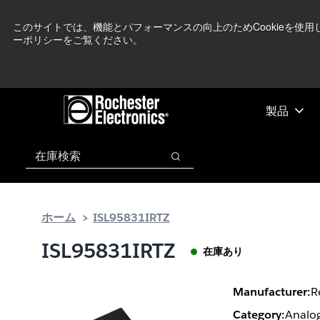
メ
フ
現在中東情勢を
イ
ッ
このサイトでは、機能とパフォーマンスの向上のためCookieを使
ーポリシーをご覧ください。
ン
タ
コ
ー
ン
に
テ
ス
ン
キ
製品
ツ
ッ
へ
プ
検索
ス
検索
キ
ッ
プ
ホーム
ISL95831IRTZ
ISL95831IRTZ
在庫あり
Manufacturer:
R
Category:
Analog