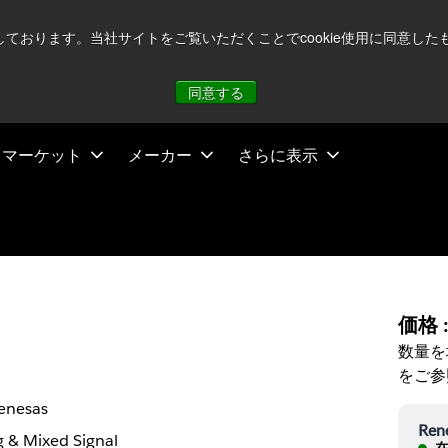
注視していますが、オペレーションに影響はありません
詳し
用しております。当社サイトをご覧いただくことでcookie使用に同意
同意する
マーケット
メーカー
さらに表示
価格 
数量を
をご参
enesas
Ren
 & Mixed Signal
在