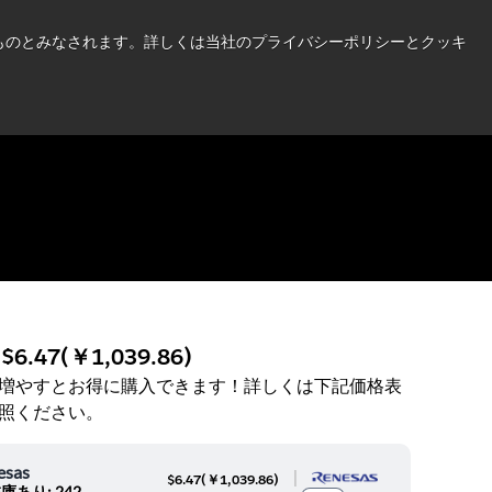
い情報はこちら➜
したものとみなされます。詳しくは当社のプライバシーポリシーとクッキ
ニュース
お問合せ
ログイン
:
$6.47
(
￥1,039.86
)
増やすとお得に購入できます！詳しくは下記価格表
照ください。
esas
|
$6.47
(
￥1,039.86
)
庫あり: 242