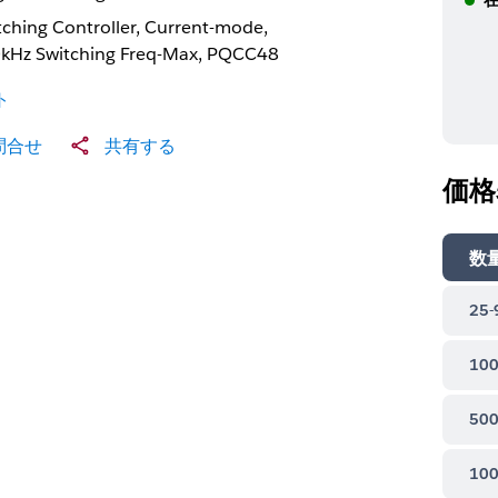
tching Controller, Current-mode,
kHz Switching Freq-Max, PQCC48
ト
問合せ
共有する
価格
数
25-
100
500
100