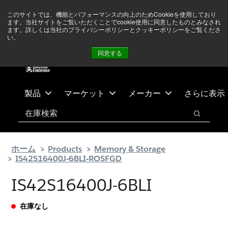
メ
フ
現在中東情勢を注視していますが、オペレーションに影響は
このサイトでは、機能とパフォーマンスの向上のためCookieを使用しており
イ
ッ
ありません
詳しい情報はこちら➜
ます。当社サイトをご覧いただくことでcookie使用に同意したものとみなされ
ン
タ
ます。詳しくは当社のプライバシーポリシーとクッキーポリシーをご覧くださ
い。
ニュース
お問合せ
ログイン
コ
ー
同意する
ン
に
テ
ス
ン
キ
ツ
ッ
製品
マーケット
メーカー
さらに表示
へ
プ
検索
ス
検索
キ
ッ
ホーム
Products
Memory & Storage
プ
IS42S16400J-6BLI-ROSFGD
IS42S16400J-6BLI
在庫なし