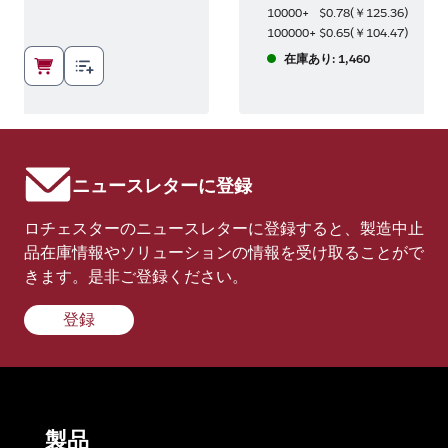
6
)
10000+
$0.78
(
￥125.36
)
7
)
100000+
$0.65
(
￥104.47
)
在庫あり: 1,460
ニュースレターに登録
ロチェスターのニュースレターに登録すると、製造中止
品在庫情報やソリューションの情報を受け取ることがで
きます。是非ご登録ください。
登録
製品