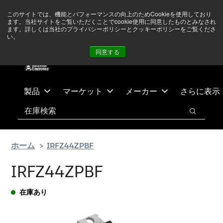
メ
フ
現在中東情勢を注視していますが、オペレーションに影響は
このサイトでは、機能とパフォーマンスの向上のためCookieを使用しており
イ
ッ
ありません
詳しい情報はこちら➜
ます。当社サイトをご覧いただくことでcookie使用に同意したものとみなされ
ン
タ
ます。詳しくは当社のプライバシーポリシーとクッキーポリシーをご覧くださ
い。
ニュース
お問合せ
ログイン
コ
ー
同意する
ン
に
テ
ス
ン
キ
ツ
ッ
製品
マーケット
メーカー
さらに表示
へ
プ
検索
ス
検索
キ
ッ
ホーム
IRFZ44ZPBF
プ
IRFZ44ZPBF
在庫あり