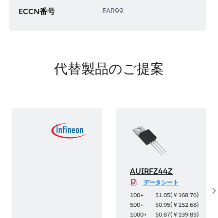
ECCN番号
EAR99
代替製品のご提案
AUIRFZ44Z
データシート
S
6
)
100+
$1.05
(
￥168.76
)
8
)
500+
$0.95
(
￥152.68
)
3
)
1000+
$0.87
(
￥139.83
)